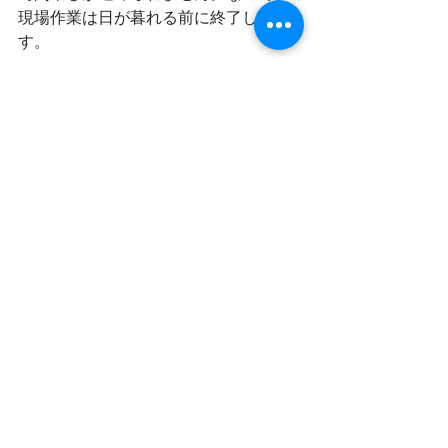
現場作業は日が暮れる前に終了しま
す。
17：30　帰社
暗くなる前に切りあげて、事業所に戻
ります。事業所に戻って、メール対応
や作業報告書の作成をします。
18：00　退勤
今日も1日お疲れ様でした！
現場の状況、リフォーム内容、その日
の工程によって少し異なりますが、1日
のスケジュールはおおよそこのような
感じです。