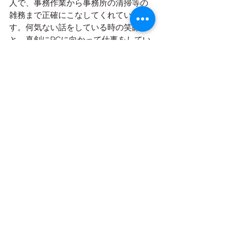
人で、事務作業から事務所の清掃等の
雑務まで正確にこなしてくれていま
す。何気ない話をしている時の笑顔
と、真剣にPCに向かって仕事をしてい
る時の真顔のギャップに萌えます。
（笑）とても頼りになる存在で、レイ
ワンの発展のために欠かせない存在で
す。【専務取締役　宮田宗幸】
お客様へ向けてのメッセージを
お願いします！
―　レイワンスタッフは、小さなこと
でも親身になって対応しますので、ど
んなことでもお気軽にご相談くださ
い。
スタッフ紹介
すべて表示