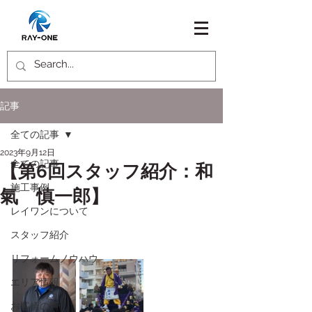
記事
全ての記事
2023年9月12日
全ての記事
【第6回スタッフ紹介：和
施工事例
氣 慎一郎】
レイワンについて
スタッフ紹介
リフォームノウハウ
エリア情報
お客様の声