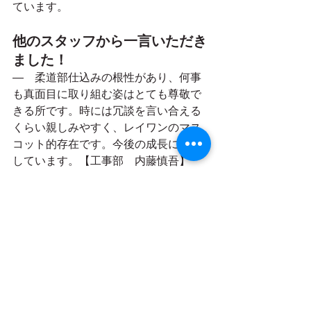
ています。
他のスタッフから一言いただき
ました！
―
柔道部仕込みの根性があり、何事
も真面目に取り組む姿はとても尊敬で
きる所です。時には冗談を言い合える
くらい親しみやすく、レイワンのマス
コット的存在です。今後の成長に期待
しています。【工事部　内藤慎吾】
お客様へ向けてのメッセージを
お願いします！
―　経験豊富な先輩たちのお陰で自分
も日々成長出来ています。リフォーム
に関しては何でもご相談下さい。きっ
とご満足して頂けると思います。