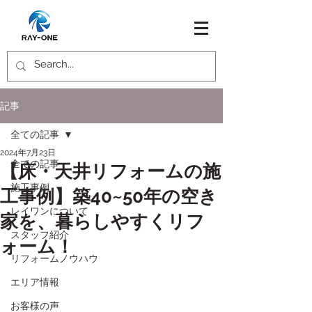
記事
全ての記事
2024年7月23日
全ての記事
【床・天井リフォームの施
施工事例
工事例】築40~50年の空き
レイワンについて
家を、暮らしやすくリフ
スタッフ紹介
ォーム！
リフォームノウハウ
エリア情報
お客様の声