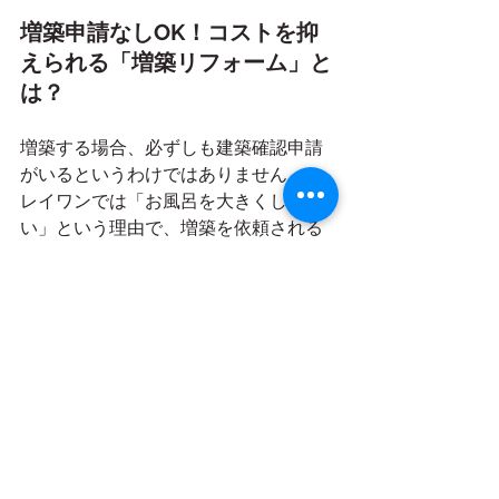
増築申請なしOK！コストを抑
えられる「増築リフォーム」と
は？
増築する場合、必ずしも建築確認申請
がいるというわけではありません。
レイワンでは「お風呂を大きくした
い」という理由で、増築を依頼される
ケースが多いです。昔ながらの浴室は
古いので、0.75坪ほどですが、最新の
システムバスをいれる際は、１坪くら
いに大きくする必要があります。
そういった10㎡未満の増築であれば、
基本的には役所への申請がいらない
（各種条件がございます）ため、事務
手続きの費用がかかりません。コスト
を抑えたいという方は、10㎡未満での
増築リフォームを検討してみましょ