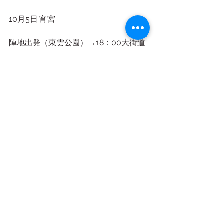
10月5日 宵宮
陣地出発（東雲公園）→18：00大街道
商店街にて六町会（桑原八幡・雄郡神
社・井手神社）・八町会（伊佐爾波神
社・湯神社）合同イベント→20：00道
後駅前にて鉢合わせ
10月7日 本宮
5：30宮出し→鉢合わせ→町内巡幸
→15：00愛媛銀行本店にて町方五町イ
ベント→宮入