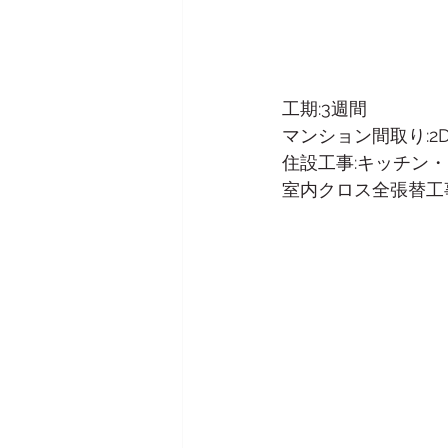
工期:3週間
マンション間取り:2D
住設工事:キッチン
室内クロス全張替工