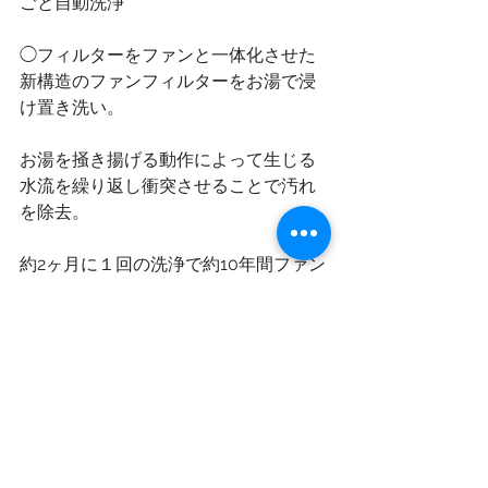
ごと自動洗浄
◯フィルターをファンと一体化させた
新構造のファンフィルターをお湯で浸
け置き洗い。
お湯を掻き揚げる動作によって生じる
水流を繰り返し衝突させることで汚れ
を除去。
約2ヶ月に１回の洗浄で約10年間ファン
フィルターを取り外さずにお掃除が可
能です。
給湯トレイと排水トレイは食器洗い乾
燥機で洗浄できます。
◯お掃除時間の短縮に加えて節水もで
きる